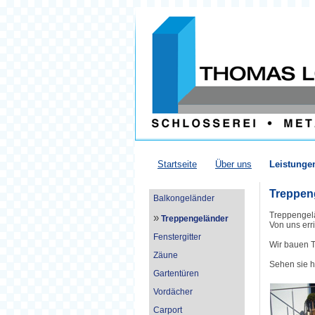
Startseite
Über uns
Leistunge
Treppen
Balkongeländer
Treppengelä
»
Treppengeländer
Von uns err
Fenstergitter
Wir bauen 
Zäune
Sehen sie h
Gartentüren
Vordächer
Carport