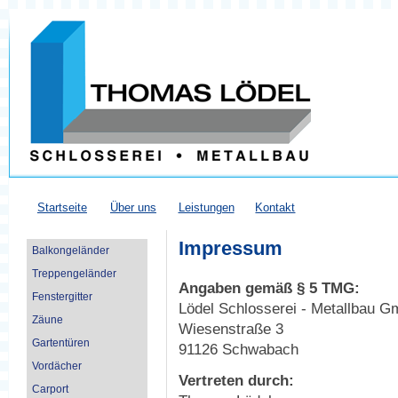
Startseite
Über uns
Leistungen
Kontakt
Impressum
Balkongeländer
Treppengeländer
Angaben gemäß § 5 TMG:
Fenstergitter
Lödel Schlosserei - Metallbau 
Zäune
Wiesenstraße 3
Gartentüren
91126 Schwabach
Vordächer
Vertreten durch:
Carport