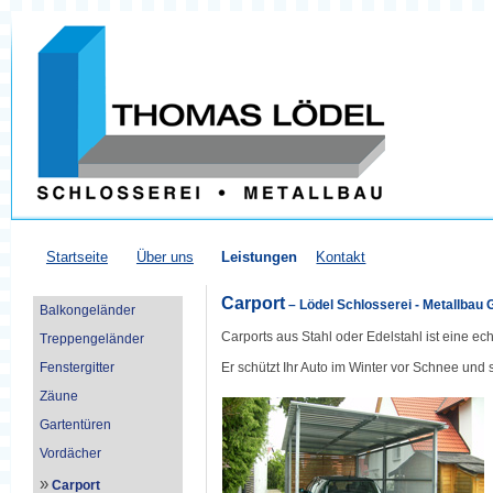
Startseite
Über uns
Leistungen
Kontakt
Carport
– Lödel Schlosserei - Metallba
Balkongeländer
Carports aus Stahl oder Edelstahl ist eine ech
Treppengeländer
Fenstergitter
Er schützt Ihr Auto im Winter vor Schnee un
Zäune
Gartentüren
Vordächer
»
Carport